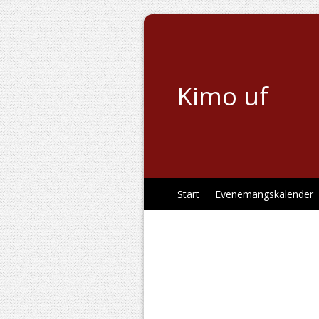
Kimo uf
Start
Evenemangskalender