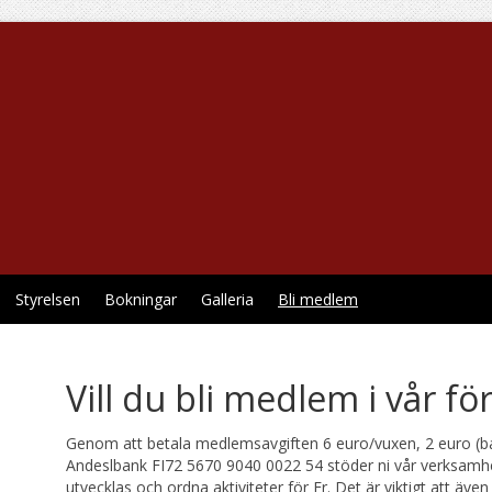
Styrelsen
Bokningar
Galleria
Bli medlem
Vill du bli medlem i vår fö
Genom att betala medlemsavgiften 6 euro/vuxen, 2 euro (bar
Andeslbank FI72 5670 9040 0022 54 stöder ni vår verksamhe
utvecklas och ordna aktiviteter för Er. Det är viktigt att även