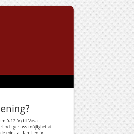
rening?
n 0-12 år) till Vasa
t och ger oss möjlighet att
 de minsta i familjen är